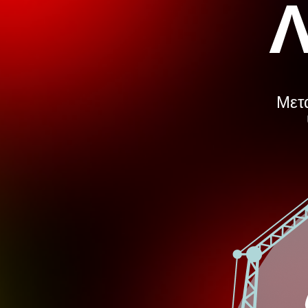
Λ
Μετά