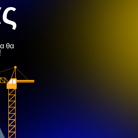
ας
μα θα
!