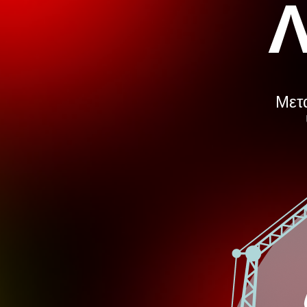
Λ
Μετά