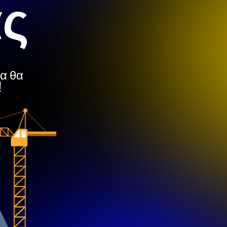
ας
μα θα
!