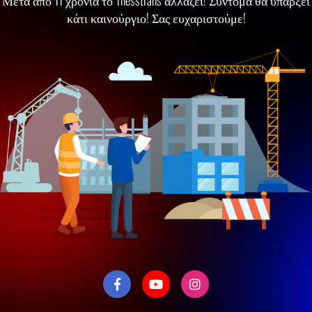
Μετά απο 11 χρόνια το Thesstrans αλλάζει! Σύντομα θα υπάρξει
κάτι καινούργιο! Σας ευχαριστούμε!