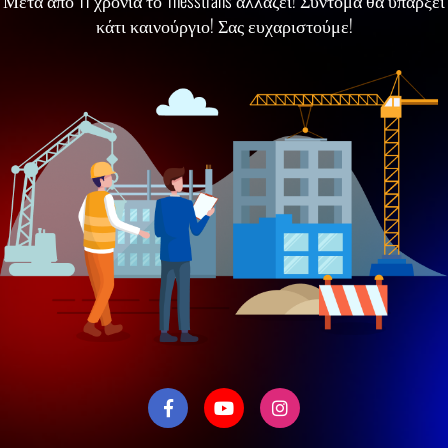
Μετά απο 11 χρόνια το Thesstrans αλλάζει! Σύντομα θα υπάρξει
κάτι καινούργιο! Σας ευχαριστούμε!