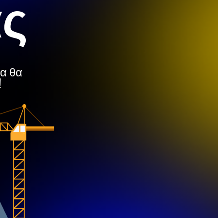
ας
μα θα
!