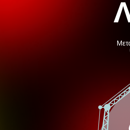
Λ
Μετά