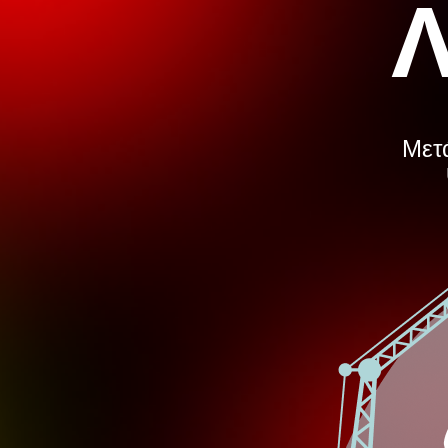
Λ
Μετά