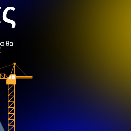
ας
μα θα
!