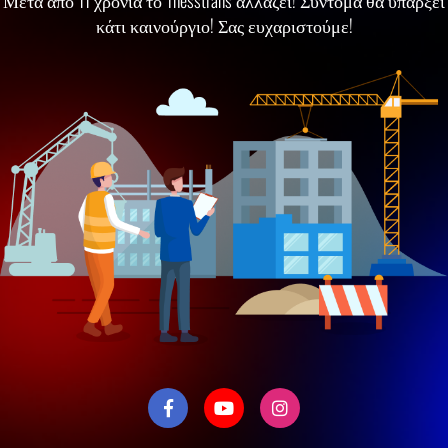
Μετά απο 11 χρόνια το Thesstrans αλλάζει! Σύντομα θα υπάρξει
κάτι καινούργιο! Σας ευχαριστούμε!