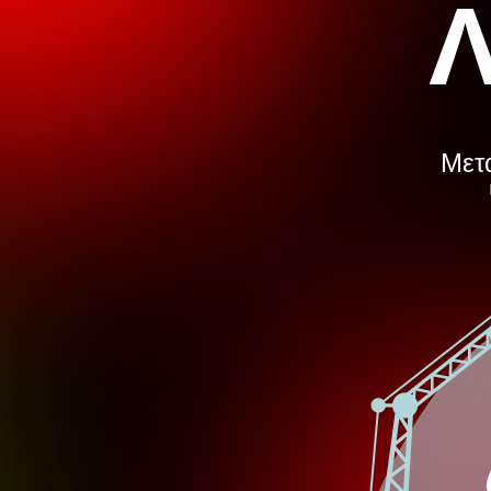
Λ
Μετά