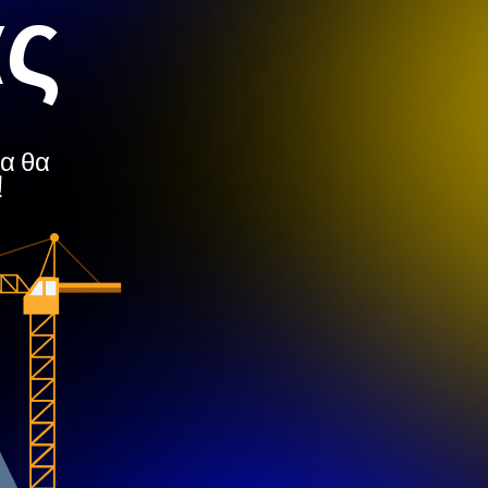
ας
μα θα
!