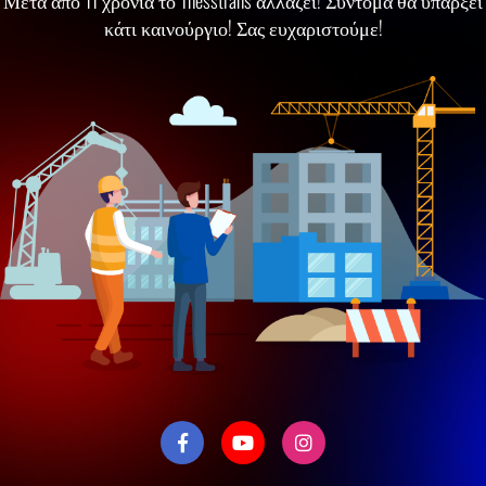
Μετά απο 11 χρόνια το Thesstrans αλλάζει! Σύντομα θα υπάρξει
κάτι καινούργιο! Σας ευχαριστούμε!