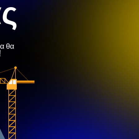
ας
μα θα
!