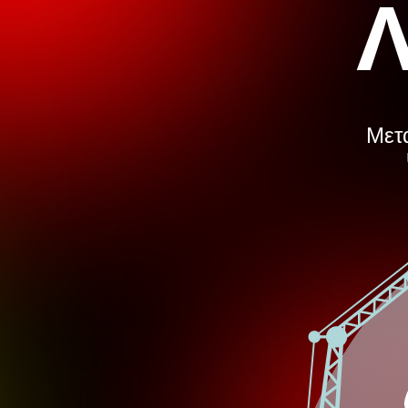
Λ
Μετά