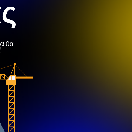
ας
μα θα
!