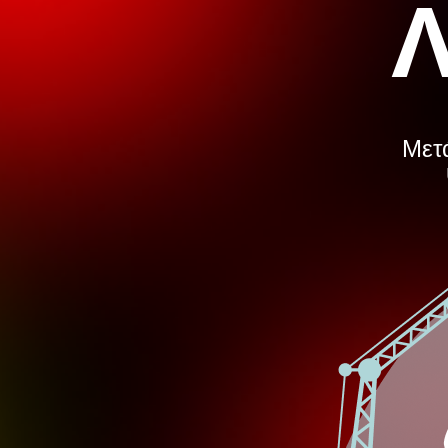
Λ
Μετά