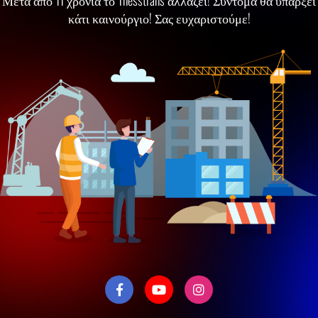
Μετά απο 11 χρόνια το Thesstrans αλλάζει! Σύντομα θα υπάρξει
κάτι καινούργιο! Σας ευχαριστούμε!