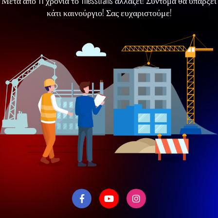
Μετά απο 11 χρόνια το Thesstrans αλλάζει! Σύντομα θα υπάρξει
κάτι καινούργιο! Σας ευχαριστούμε!