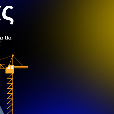
ας
μα θα
!