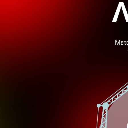
Λ
Μετά